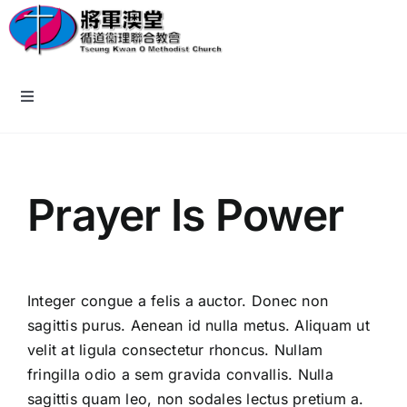
Skip
to
content
Toggle
Navigation
主頁
Prayer Is Power
教會資訊
認識我們
Integer congue a felis a auctor. Donec non
sagittis purus. Aenean id nulla metus. Aliquam ut
牧區小組
velit at ligula consectetur rhoncus. Nullam
fringilla odio a sem gravida convallis. Nulla
報名/回應表格
sagittis quam leo, non sodales lectus pretium a.