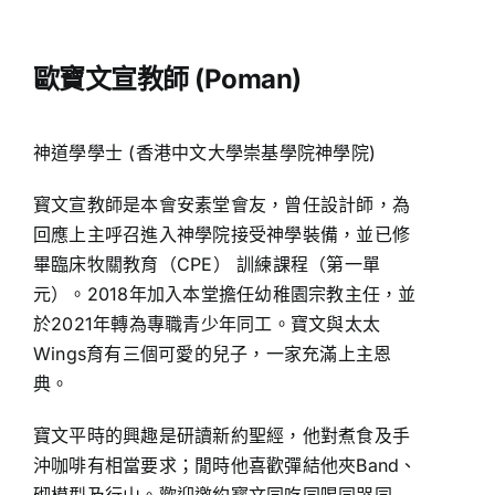
歐寶文宣教師 (Poman)
神道學學士 (香港中文大學崇基學院神學院)
寳文宣教師是本會安素堂會友，曾任設計師，為
回應上主呼召進入神學院接受神學裝備，並已修
畢臨床牧關教育（CPE） 訓練課程（第一單
元）。2018年加入本堂擔任幼稚園宗教主任，並
於2021年轉為專職青少年同工。寶文與太太
Wings育有三個可愛的兒子，一家充滿上主恩
典。
寶文平時的興趣是研讀新約聖經，他對煮食及手
沖咖啡有相當要求；閒時他喜歡彈結他夾Band、
砌模型及行山。歡迎邀約寳文同吃同喝同哭同