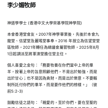
李少媚牧師
週刊下載
神道學學士 (香港中文大學崇基學院神學院)
聯絡我們
本會香港堂會友。2007年神學畢業後，先後於本會九
龍堂、信望堂及麗瑤堂事奉。2016 年按立為信望堂堂
區牧師，2021年轉任為總議會屬管牧師，2025年8月
1日起調派至將軍澳堂擔任堂主任。
個人喜愛之金句：「務要牧養在你們當中上帝的羣
羊，按著上帝的旨意照顧他們，不是出於勉強，而是
出於甘心；也不是因為貪財，而是出於樂意。不要轄
制所託付你們的羣羊，而是要作他們的榜樣。」（彼
前5:2-3)
鼓勵信徒之語句：「親愛的，至於你們，要在至聖的