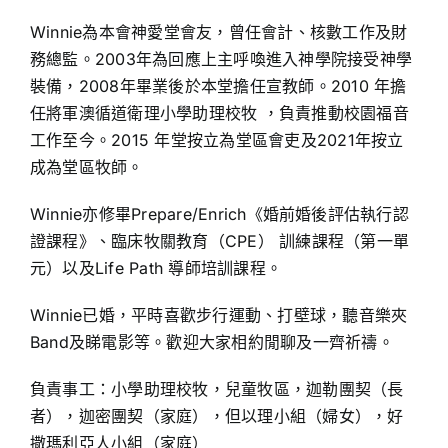
Winnie為本會神愛堂會友，曾任會計、核數工作及財
務總監。
2003年為回應上主呼喚進入神學院接受神學
裝備，2008年畢業後於本堂擔任宣教師。2010 年擔
任將軍澳循道衛理小學助理校牧 ，負責推動校園福音
工作至今。2015 年堂按立為堂區會吏及2021年按立
成為堂區牧師。
Winnie亦修畢Prepare/Enrich《婚前婚後評估執行認
證課程》、臨床牧關教育（CPE） 訓練課程（第一單
元）以及Life Path 導師培訓課程。
Winnie已婚，平時喜歡步行運動、打壁球，聽音樂夾
Band及睇電影等。歡迎大家相約閒聊及一齊祈禱。
負責事工：小學助理校牧，兒童牧區，迦勒團契（長
者），​​迦密團契​​（家庭），但以理小組（婦女），​​​​​​​​好
撒瑪利亞人小組（家庭）