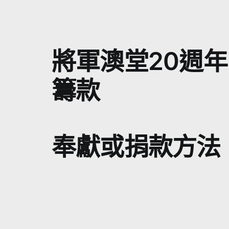
將軍澳堂20週
籌款
奉獻或捐款方法