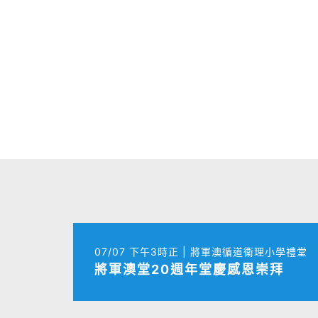
07/07 下午3時正 | 將軍澳循道衞理小學禮堂
將軍澳堂20週年堂慶感恩崇拜