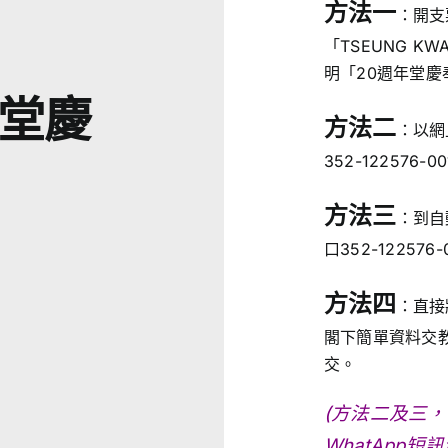
方法一
：開支
「TSEUNG KW
明「20週年堂慶奉
年堂慶
方法二
：以網
352-122576
方法三
：到自
口352-12257
方法四
：直接
閣下簡單資料交
交。
(方法二及三
WhatApp短