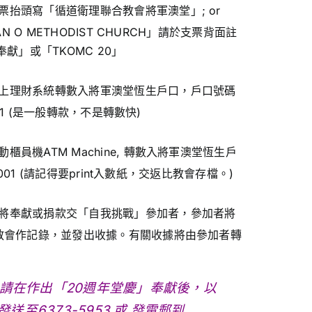
票抬頭寫「循道衛理聯合教會將軍澳堂」; or
AN O METHODIST CHURCH」請於支票背面註
獻」或「TKOMC 20」
上理財系統轉數入將軍澳堂恆生戶口，戶口號碼
-001 (是一般轉款，不是轉數快)
動櫃員機ATM Machine, 轉數入將軍澳堂恆生戶
6-001 (請記得要print入數紙，交返比教會存檔。)
將奉獻或捐款交「自我挑戰」參加者，參加者將
教會作記錄，並發出收據。有關收據將由參加者轉
，請在作出「20週年堂慶」奉獻後，以
訊發送至6373-5953 或 發電郵到