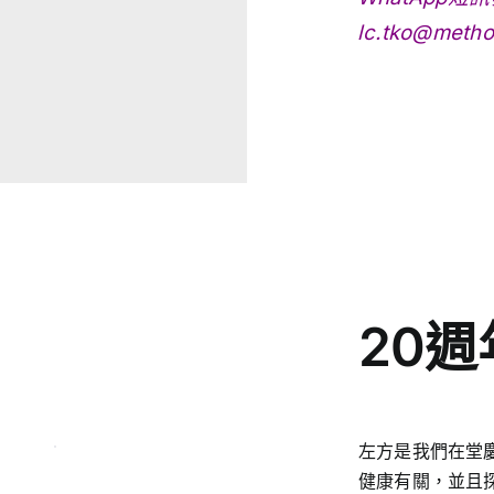
lc.tko@method
20
左方是我們在堂
健康有關，並且