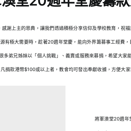
澳堂20週年堂慶籌
，感謝上主的恩典，讓我們透過積極分享信仰及學校教育，祝
源有極大需要時，趁著20週年堂慶，能向外界籌募事工經費，
很多弟兄姊妹以「個人挑戰」、義賣或服務來募捐，希望大家
凡捐款港幣$100或以上者，教會均可發出奉獻收據，方便大
將軍澳堂20週