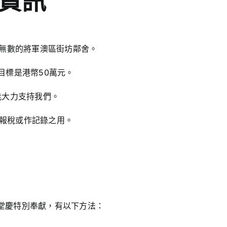
款資訊
福無數的將軍澳區街坊鄰舍。
目標是港幣50萬元。
能大力支持我們。
家報稅或作記錄之用。
年堂慶特別奉獻，有以下方法：