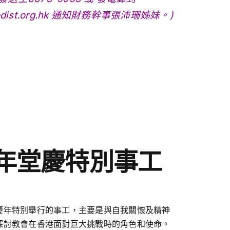
ist.org.hk
通知財務幹事張沛珊姊妹。)
週年堂慶特別事工
慶年特別舉行的事工，主要是與自我關懷及精神
探討教會在香港面對巨大挑戰時的角色和使命。