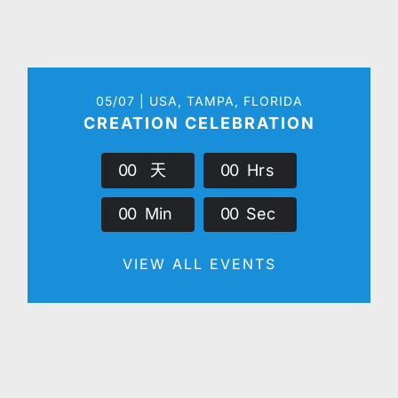
05/07 | USA, TAMPA, FLORIDA
CREATION CELEBRATION
0
0
天
0
0
Hrs
0
0
Min
0
0
Sec
VIEW ALL EVENTS