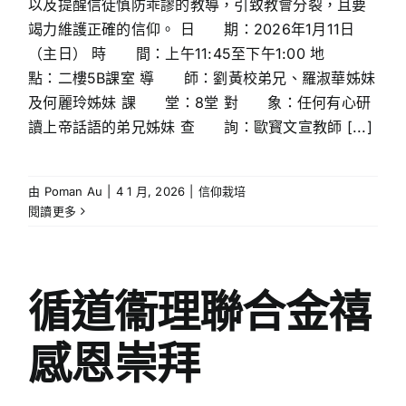
以及提醒信徒慎防乖謬的教導，引致教會分裂，且要
竭力維護正確的信仰。 日 期：2026年1月11日
（主日） 時 間：上午11:45至下午1:00 地
點：二樓5B課室 導 師：劉黃校弟兄、羅淑華姊妹
及何麗玲姊妹 課 堂：8堂 對 象：任何有心研
讀上帝話語的弟兄姊妹 查 詢：歐寳文宣教師 [...]
由
Poman Au
|
4 1 月, 2026
|
信仰栽培
閱讀更多
循道衞理聯合金禧
感恩崇拜