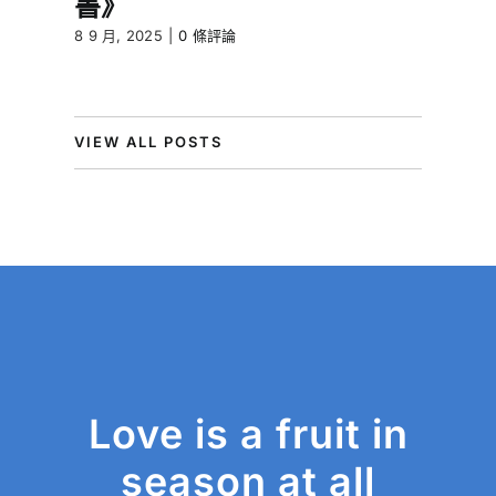
書》
8 9 月, 2025
|
0 條評論
VIEW ALL POSTS
Love is a fruit in
season at all